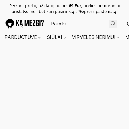
Perkant prekių už daugiau nei
69 Eur
, prekes nemokamai
pristatysime į bet kurį pasirinktą LPExpress paštomatą.
PARDUOTUVĖ
SIŪLAI
VIRVELĖS NĖRIMUI
M