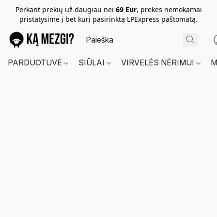
Perkant prekių už daugiau nei
69 Eur
, prekes nemokamai
pristatysime į bet kurį pasirinktą LPExpress paštomatą.
PARDUOTUVĖ
SIŪLAI
VIRVELĖS NĖRIMUI
M