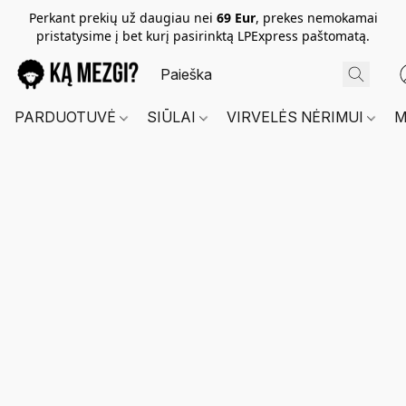
Perkant prekių už daugiau nei
69 Eur
, prekes nemokamai
pristatysime į bet kurį pasirinktą LPExpress paštomatą.
PARDUOTUVĖ
SIŪLAI
VIRVELĖS NĖRIMUI
M