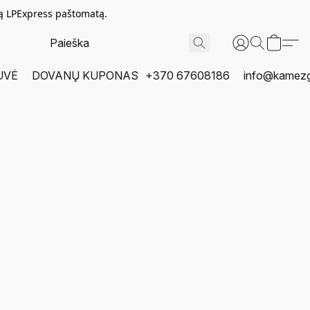
tą LPExpress paštomatą.
UVĖ
DOVANŲ KUPONAS
+370 67608186
info@kamezgi