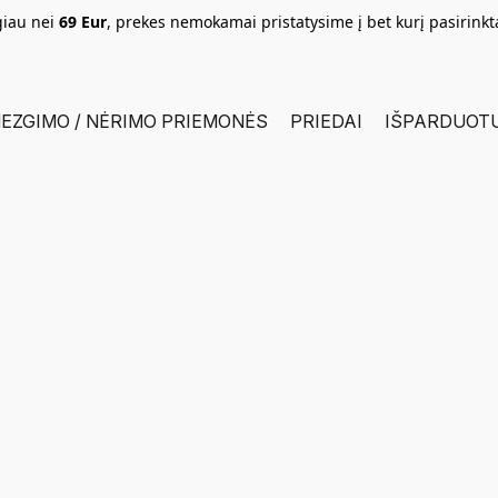
giau nei
69 Eur
, prekes nemokamai pristatysime į bet kurį pasirink
EZGIMO / NĖRIMO PRIEMONĖS
PRIEDAI
IŠPARDUOT