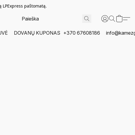
tą LPExpress paštomatą.
UVĖ
DOVANŲ KUPONAS
+370 67608186
info@kamezgi