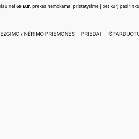
giau nei
69 Eur
, prekes nemokamai pristatysime į bet kurį pasirink
EZGIMO / NĖRIMO PRIEMONĖS
PRIEDAI
IŠPARDUOT