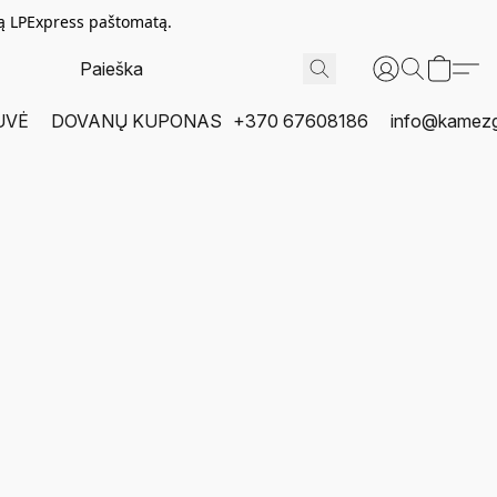
tą LPExpress paštomatą.
UVĖ
DOVANŲ KUPONAS
+370 67608186
info@kamezgi