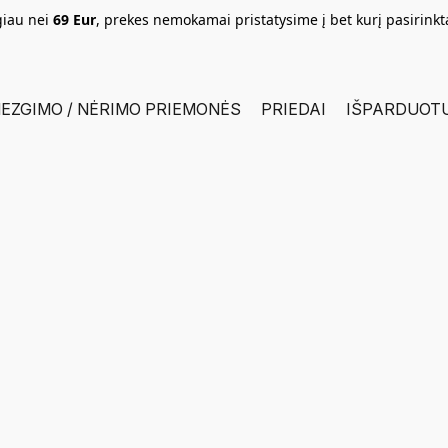
giau nei
69 Eur
, prekes nemokamai pristatysime į bet kurį pasirink
EZGIMO / NĖRIMO PRIEMONĖS
PRIEDAI
IŠPARDUOT