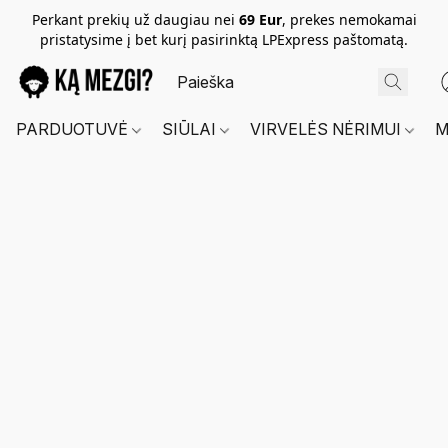
Perkant prekių už daugiau nei
69 Eur
, prekes nemokamai
pristatysime į bet kurį pasirinktą LPExpress paštomatą.
PARDUOTUVĖ
SIŪLAI
VIRVELĖS NĖRIMUI
M