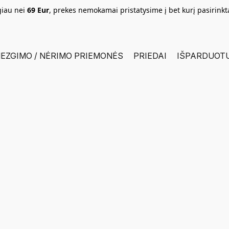
giau nei
69 Eur
, prekes nemokamai pristatysime į bet kurį pasirink
EZGIMO / NĖRIMO PRIEMONĖS
PRIEDAI
IŠPARDUOT