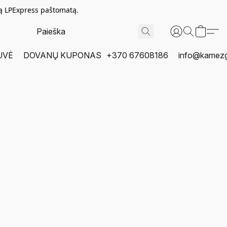
tą LPExpress paštomatą.
UVĖ
DOVANŲ KUPONAS
+370 67608186
info@kamezgi