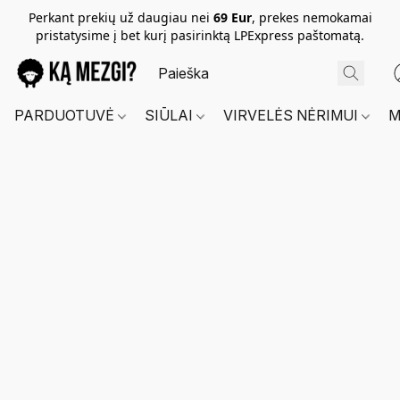
Perkant prekių už daugiau nei
69 Eur
, prekes nemokamai
pristatysime į bet kurį pasirinktą LPExpress paštomatą.
PARDUOTUVĖ
SIŪLAI
VIRVELĖS NĖRIMUI
M