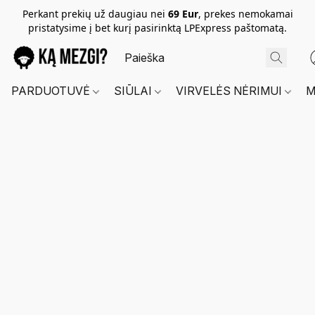
Perkant prekių už daugiau nei
69 Eur
, prekes nemokamai
pristatysime į bet kurį pasirinktą LPExpress paštomatą.
PARDUOTUVĖ
SIŪLAI
VIRVELĖS NĖRIMUI
M