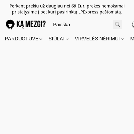
Perkant prekių už daugiau nei
69 Eur
, prekes nemokamai
pristatysime į bet kurį pasirinktą LPExpress paštomatą.
PARDUOTUVĖ
SIŪLAI
VIRVELĖS NĖRIMUI
M