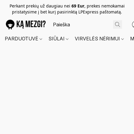
Perkant prekių už daugiau nei
69 Eur
, prekes nemokamai
pristatysime į bet kurį pasirinktą LPExpress paštomatą.
PARDUOTUVĖ
SIŪLAI
VIRVELĖS NĖRIMUI
M