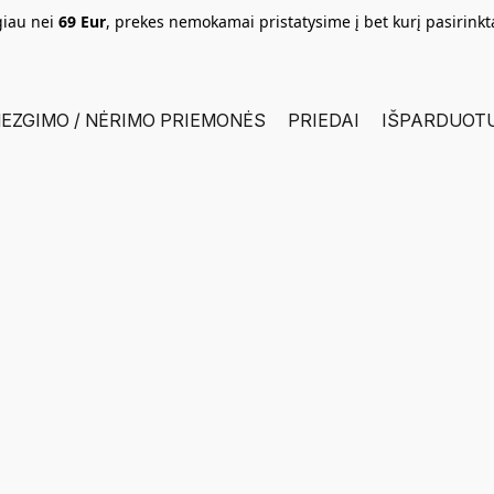
giau nei
69 Eur
, prekes nemokamai pristatysime į bet kurį pasirink
EZGIMO / NĖRIMO PRIEMONĖS
PRIEDAI
IŠPARDUOT