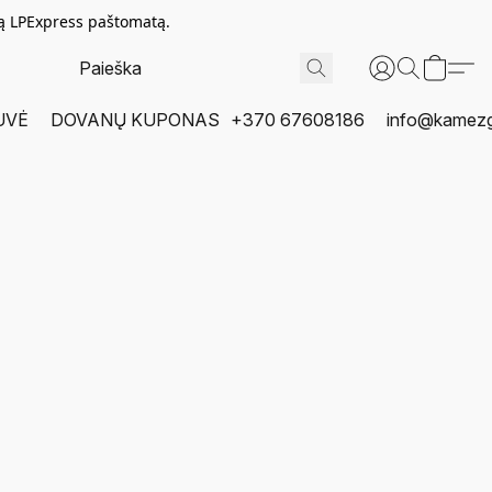
tą LPExpress paštomatą.
UVĖ
DOVANŲ KUPONAS
+370 67608186
info@kamezgi