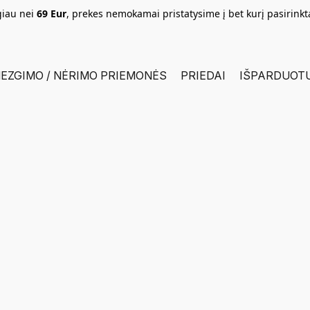
giau nei
69 Eur
, prekes nemokamai pristatysime į bet kurį pasirink
EZGIMO / NĖRIMO PRIEMONĖS
PRIEDAI
IŠPARDUOT