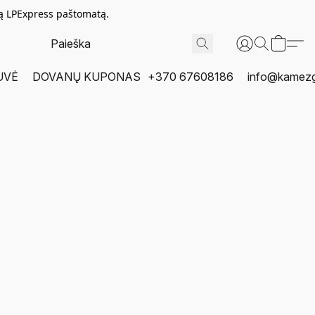
tą LPExpress paštomatą.
UVĖ
DOVANŲ KUPONAS
+370 67608186
info@kamezgi