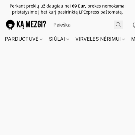
Perkant prekių už daugiau nei
69 Eur
, prekes nemokamai
pristatysime į bet kurį pasirinktą LPExpress paštomatą.
PARDUOTUVĖ
SIŪLAI
VIRVELĖS NĖRIMUI
M