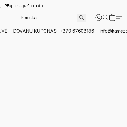
tą LPExpress paštomatą.
UVĖ
DOVANŲ KUPONAS
+370 67608186
info@kamezgi