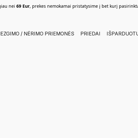
giau nei
69 Eur
, prekes nemokamai pristatysime į bet kurį pasirink
EZGIMO / NĖRIMO PRIEMONĖS
PRIEDAI
IŠPARDUOT