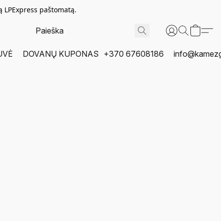
tą LPExpress paštomatą.
UVĖ
DOVANŲ KUPONAS
+370 67608186
info@kamezgi