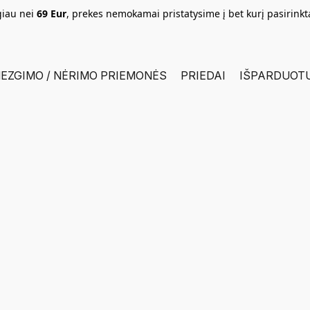
giau nei
69 Eur
, prekes nemokamai pristatysime į bet kurį pasirink
EZGIMO / NĖRIMO PRIEMONĖS
PRIEDAI
IŠPARDUOT