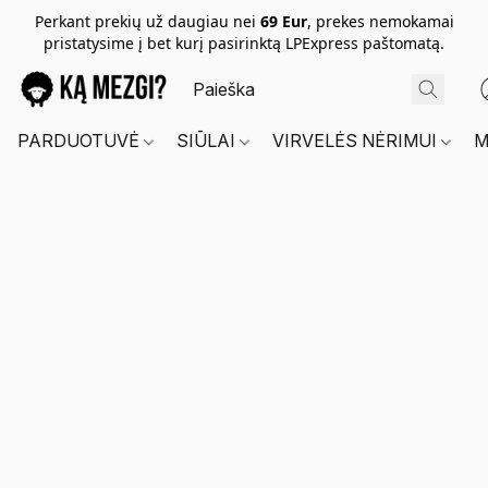
Perkant prekių už daugiau nei
69 Eur
, prekes nemokamai
pristatysime į bet kurį pasirinktą LPExpress paštomatą.
PARDUOTUVĖ
SIŪLAI
VIRVELĖS NĖRIMUI
M