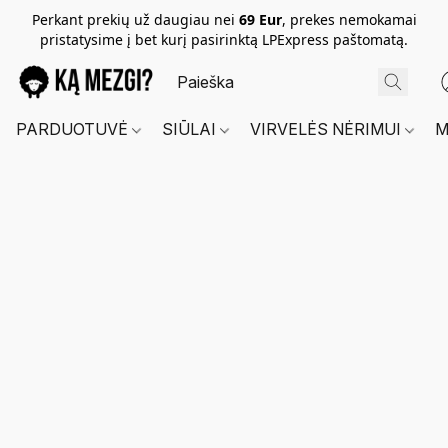
Perkant prekių už daugiau nei
69 Eur
, prekes nemokamai
pristatysime į bet kurį pasirinktą LPExpress paštomatą.
PARDUOTUVĖ
SIŪLAI
VIRVELĖS NĖRIMUI
M