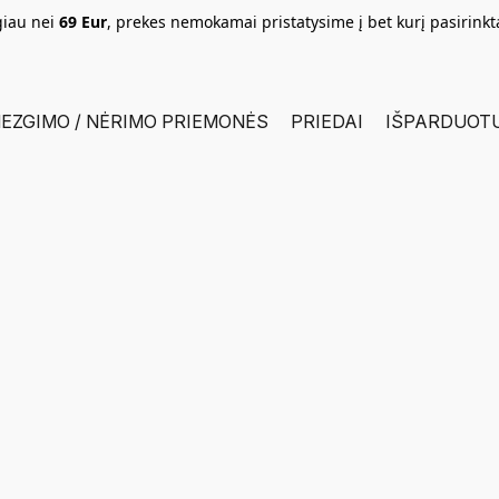
giau nei
69 Eur
, prekes nemokamai pristatysime į bet kurį pasirink
EZGIMO / NĖRIMO PRIEMONĖS
PRIEDAI
IŠPARDUOT