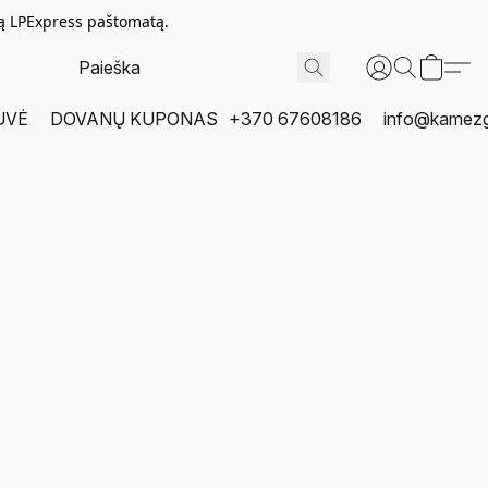
tą LPExpress paštomatą.
UVĖ
DOVANŲ KUPONAS
+370 67608186
info@kamezgi