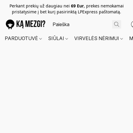
Perkant prekių už daugiau nei
69 Eur
, prekes nemokamai
pristatysime į bet kurį pasirinktą LPExpress paštomatą.
PARDUOTUVĖ
SIŪLAI
VIRVELĖS NĖRIMUI
M