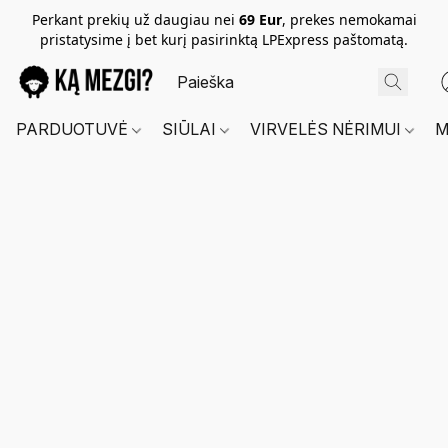
Perkant prekių už daugiau nei
69 Eur
, prekes nemokamai
pristatysime į bet kurį pasirinktą LPExpress paštomatą.
PARDUOTUVĖ
SIŪLAI
VIRVELĖS NĖRIMUI
M