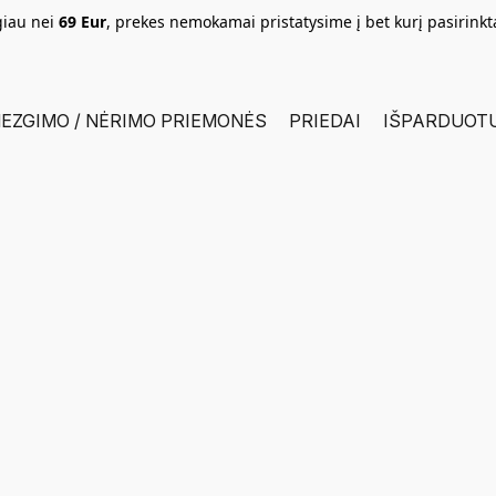
giau nei
69 Eur
, prekes nemokamai pristatysime į bet kurį pasirink
EZGIMO / NĖRIMO PRIEMONĖS
PRIEDAI
IŠPARDUOT