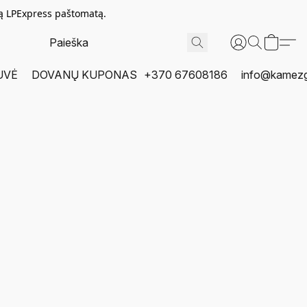
tą LPExpress paštomatą.
UVĖ
DOVANŲ KUPONAS
+370 67608186
info@kamezgi