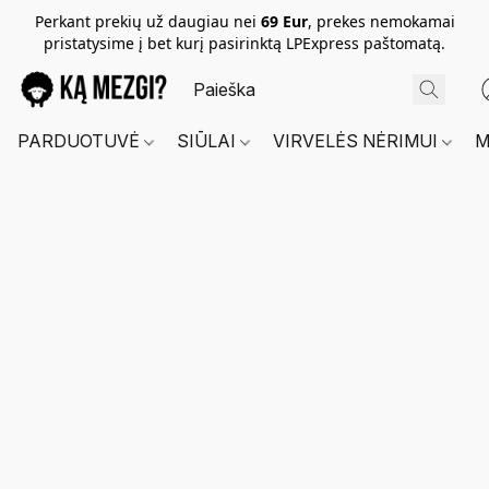
Perkant prekių už daugiau nei
69 Eur
, prekes nemokamai
pristatysime į bet kurį pasirinktą LPExpress paštomatą.
PARDUOTUVĖ
SIŪLAI
VIRVELĖS NĖRIMUI
M