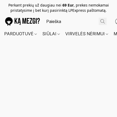
Perkant prekių už daugiau nei
69 Eur
, prekes nemokamai
pristatysime į bet kurį pasirinktą LPExpress paštomatą.
PARDUOTUVĖ
SIŪLAI
VIRVELĖS NĖRIMUI
M