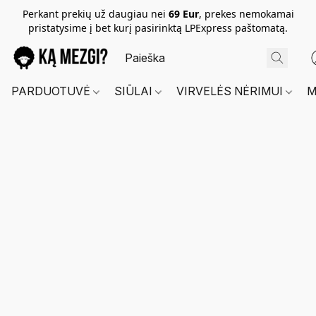
Perkant prekių už daugiau nei
69 Eur
, prekes nemokamai
pristatysime į bet kurį pasirinktą LPExpress paštomatą.
PARDUOTUVĖ
SIŪLAI
VIRVELĖS NĖRIMUI
M