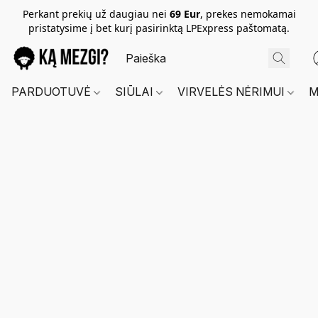
Perkant prekių už daugiau nei
69 Eur
, prekes nemokamai
pristatysime į bet kurį pasirinktą LPExpress paštomatą.
PARDUOTUVĖ
SIŪLAI
VIRVELĖS NĖRIMUI
M