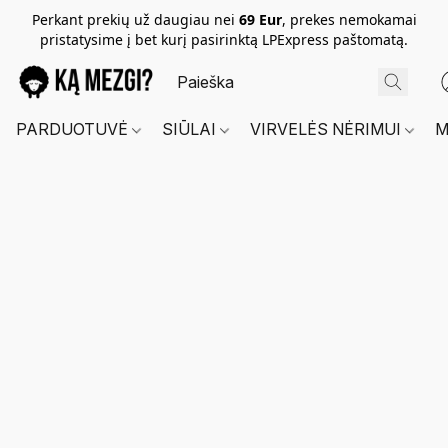
Perkant prekių už daugiau nei
69 Eur
, prekes nemokamai
pristatysime į bet kurį pasirinktą LPExpress paštomatą.
PARDUOTUVĖ
SIŪLAI
VIRVELĖS NĖRIMUI
M