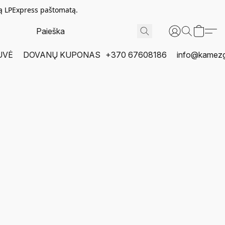
tą LPExpress paštomatą.
UVĖ
DOVANŲ KUPONAS
+370 67608186
info@kamezgi