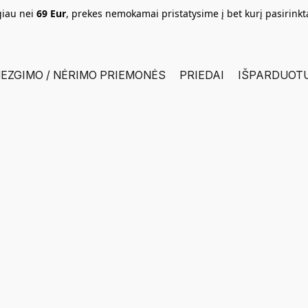
giau nei
69 Eur
, prekes nemokamai pristatysime į bet kurį pasirink
EZGIMO / NĖRIMO PRIEMONĖS
PRIEDAI
IŠPARDUOT