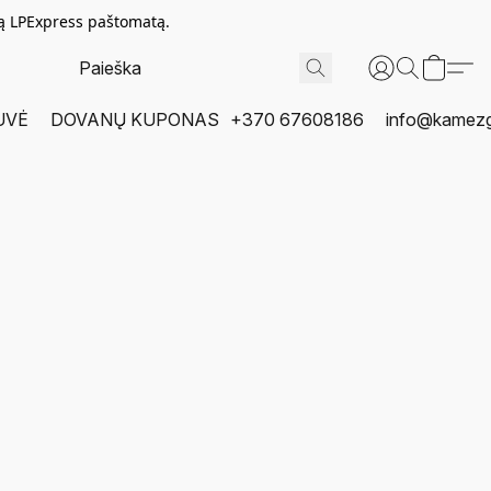
tą LPExpress paštomatą.
UVĖ
DOVANŲ KUPONAS
+370 67608186
info@kamezgi