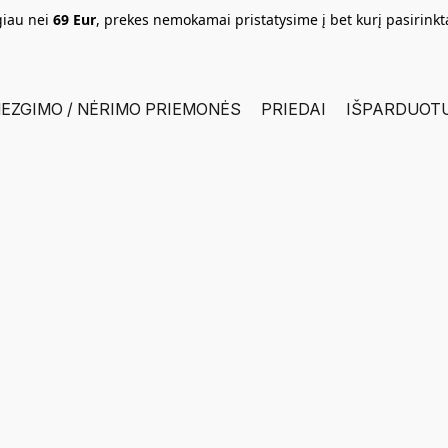
giau nei
69 Eur
, prekes nemokamai pristatysime į bet kurį pasirink
EZGIMO / NĖRIMO PRIEMONĖS
PRIEDAI
IŠPARDUOT