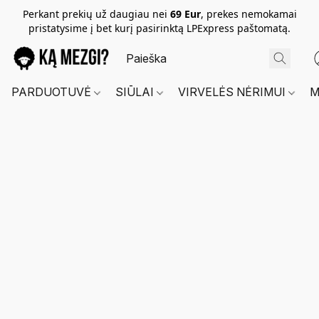
Perkant prekių už daugiau nei
69 Eur
, prekes nemokamai
pristatysime į bet kurį pasirinktą LPExpress paštomatą.
PARDUOTUVĖ
SIŪLAI
VIRVELĖS NĖRIMUI
M