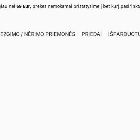
giau nei
69 Eur
, prekes nemokamai pristatysime į bet kurį pasirink
EZGIMO / NĖRIMO PRIEMONĖS
PRIEDAI
IŠPARDUOT