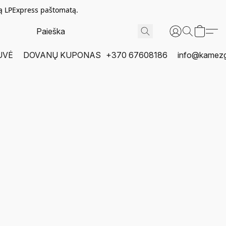
tą LPExpress paštomatą.
UVĖ
DOVANŲ KUPONAS
+370 67608186
info@kamezgi