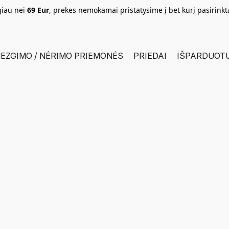
giau nei
69 Eur
, prekes nemokamai pristatysime į bet kurį pasirink
EZGIMO / NĖRIMO PRIEMONĖS
PRIEDAI
IŠPARDUOT