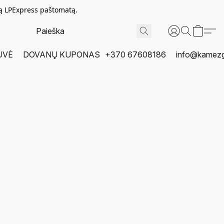
tą LPExpress paštomatą.
UVĖ
DOVANŲ KUPONAS
+370 67608186
info@kamezgi