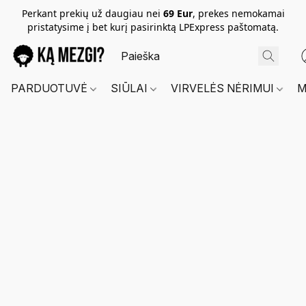
Perkant prekių už daugiau nei
69 Eur
, prekes nemokamai
pristatysime į bet kurį pasirinktą LPExpress paštomatą.
PARDUOTUVĖ
SIŪLAI
VIRVELĖS NĖRIMUI
M