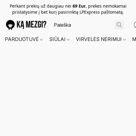
Perkant prekių už daugiau nei
69 Eur
, prekes nemokamai
pristatysime į bet kurį pasirinktą LPExpress paštomatą.
PARDUOTUVĖ
SIŪLAI
VIRVELĖS NĖRIMUI
M