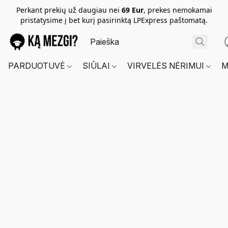
Perkant prekių už daugiau nei
69 Eur
, prekes nemokamai
pristatysime į bet kurį pasirinktą LPExpress paštomatą.
PARDUOTUVĖ
SIŪLAI
VIRVELĖS NĖRIMUI
M