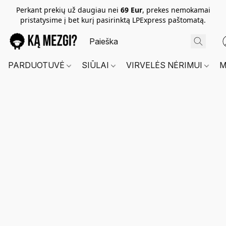
Perkant prekių už daugiau nei
69 Eur
, prekes nemokamai
pristatysime į bet kurį pasirinktą LPExpress paštomatą.
PARDUOTUVĖ
SIŪLAI
VIRVELĖS NĖRIMUI
M