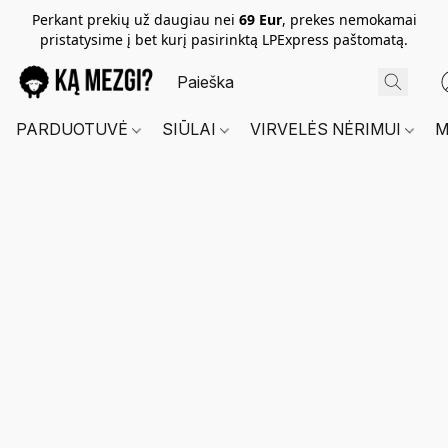
Perkant prekių už daugiau nei
69 Eur
, prekes nemokamai
pristatysime į bet kurį pasirinktą LPExpress paštomatą.
PARDUOTUVĖ
SIŪLAI
VIRVELĖS NĖRIMUI
M