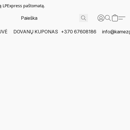
tą LPExpress paštomatą.
UVĖ
DOVANŲ KUPONAS
+370 67608186
info@kamezgi