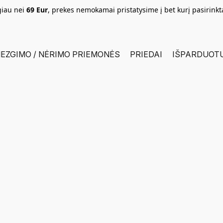
giau nei
69 Eur
, prekes nemokamai pristatysime į bet kurį pasirink
EZGIMO / NĖRIMO PRIEMONĖS
PRIEDAI
IŠPARDUOT