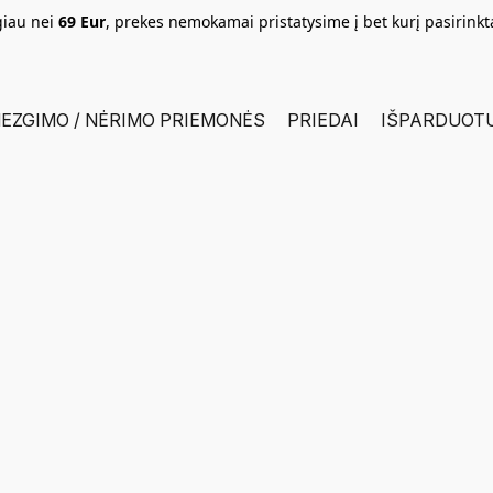
giau nei
69 Eur
, prekes nemokamai pristatysime į bet kurį pasirink
EZGIMO / NĖRIMO PRIEMONĖS
PRIEDAI
IŠPARDUOT