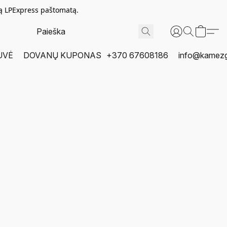
tą LPExpress paštomatą.
UVĖ
DOVANŲ KUPONAS
+370 67608186
info@kamezgi