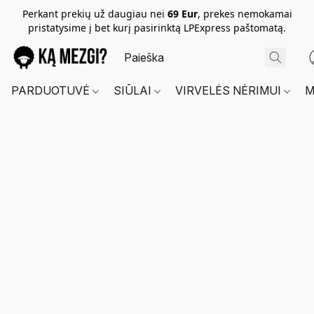
Perkant prekių už daugiau nei
69 Eur
, prekes nemokamai
pristatysime į bet kurį pasirinktą LPExpress paštomatą.
PARDUOTUVĖ
SIŪLAI
VIRVELĖS NĖRIMUI
M